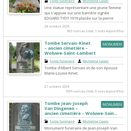
Fonte funéraire
|
Micheline Casier
Une statue représentant une jeune femme
qui s'appuie sur une barrière signée
EDGARD TYDT 1919 placée sur la pierre
tombale.
24 octobre 2024
803 vues au total, 1 vues aujourd'hui
Tombe Servais-Kinet
MONUMEN
– ancien cimetière –
Woluwe-Saint-Lambert
Fonte funéraire
|
Micheline Casier
Tombe d’Albert Servais et de son épouse
Marie-Louise Kinet.
21 octobre 2024
1095 vues au total, 0 vues aujourd'hui
Tombe Jean-Joseph
MONUMEN
Van Dingenen –
ancien cimetière – Woluwe-Sain...
Fonte funéraire
|
Micheline Casier
Monument funéraire de Jean-Joseph Van