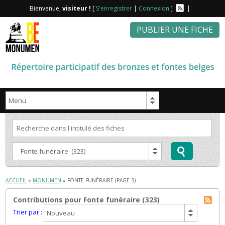
Bienvenue,
visiteur !
[
S'enregistrer
|
Connexion
]
|
PUBLIER UNE FICHE
ACCUEIL
»
MONUMEN
»
FONTE FUNÉRAIRE
(PAGE 3)
Contributions pour Fonte funéraire (323)
Trier par :