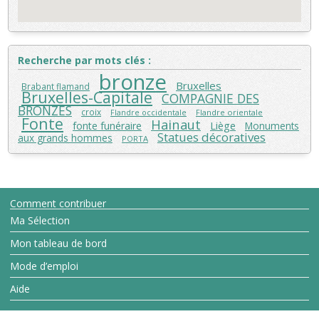
Recherche par mots clés :
bronze
Bruxelles
Brabant flamand
Bruxelles-Capitale
COMPAGNIE DES
BRONZES
croix
Flandre orientale
Flandre occidentale
Fonte
Hainaut
Liège
fonte funéraire
Monuments
Statues décoratives
aux grands hommes
PORTA
Comment contribuer
Ma Sélection
Mon tableau de bord
Mode d’emploi
Aide