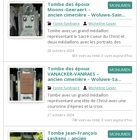
Tombe des époux
MONUMEN
Moons-Geeraert –
ancien cimetière – Woluwe-Sain...
Fonte funéraire
|
Micheline Casier
Tombe avec un grand médaillon
représentant le Sacré-Coeur du Christ et
deux médaillons avec les portraits des
défunts. En dessous, deux mains unies.
28 octobre 2024
693 vues au total, 0 vues aujourd'hui
Tombe des époux
MONUMEN
VANACKER-VANRAES –
ancien cimetière – Woluwe-Sa...
Fonte funéraire
|
Micheline Casier
Tombe avec un grand médaillon
représentant une tête de Christ avec une
couronne d'épines et la croix.
27 octobre 2024
749 vues au total, 0 vues aujourd'hui
Tombe Jean-François
MONUMEN
Leskens – ancien