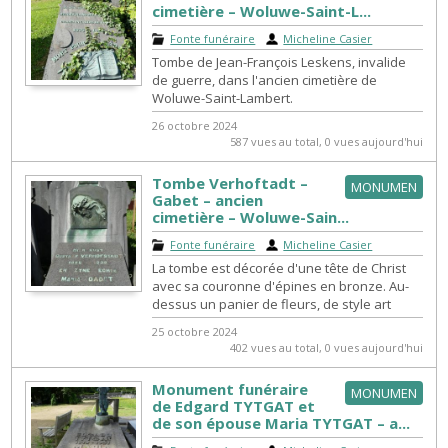
cimetière – Woluwe-Saint-L...
Fonte funéraire
|
Micheline Casier
Tombe de Jean-François Leskens, invalide
de guerre, dans l'ancien cimetière de
Woluwe-Saint-Lambert.
26 octobre 2024
587 vues au total, 0 vues aujourd'hui
Tombe Verhoftadt –
MONUMEN
Gabet – ancien
cimetière – Woluwe-Sain...
Fonte funéraire
|
Micheline Casier
La tombe est décorée d'une tête de Christ
avec sa couronne d'épines en bronze. Au-
dessus un panier de fleurs, de style art
déco, également en bronze.
25 octobre 2024
402 vues au total, 0 vues aujourd'hui
Monument funéraire
MONUMEN
de Edgard TYTGAT et
de son épouse Maria TYTGAT – a...