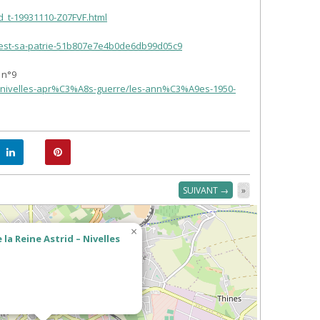
ud_t-19931110-Z07FVF.html
s-est-sa-patrie-51b807e7e4b0de6db99d05c9
 n°9
m/nivelles-apr%C3%A8s-guerre/les-ann%C3%A9es-1950-
SUIVANT →
»
×
 la Reine Astrid – Nivelles