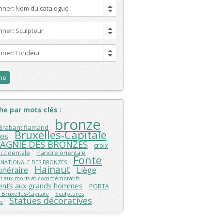
onner: Nom du catalogue
nner: Sculpteur
onner: Fondeur
e par mots clés :
bronze
Brabant flamand
Bruxelles-Capitale
les
AGNIE DES BRONZES
croix
Flandre orientale
occidentale
Fonte
 NATIONALE DES BRONZES
Hainaut
unéraire
Liège
 aux morts et commémoratifs
nts aux grands hommes
PORTA
 Bruxelles-Capitale
Sculptures
Statues décoratives
s