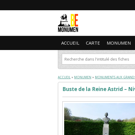
ACCUEIL
CARTE
MONUMEN
ACCUEIL
»
MONUMEN
»
MONUMENTS AUX GRAND
Buste de la Reine Astrid – Ni