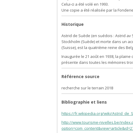
Celui-ci a été volé en 1993.
Une copie a été réalisée par la Fonderie
Historique
Astrid de Suède (en suédois : Astrid av
Stockholm (Suède) et morte dans un acci
(Suisse), est la quatrième reine des Bel
Inaugurée le 21 août en 1938, la plaine 
présente dans toutes les mémoires troi
Référence source
recherche sur le terrain 2018
Bibliographie et liens
https://fr.wikipedia.org/wiki/Astrid_
http://www.tourisme-nivelles.be/index.
option=com_content&view=article&id=2