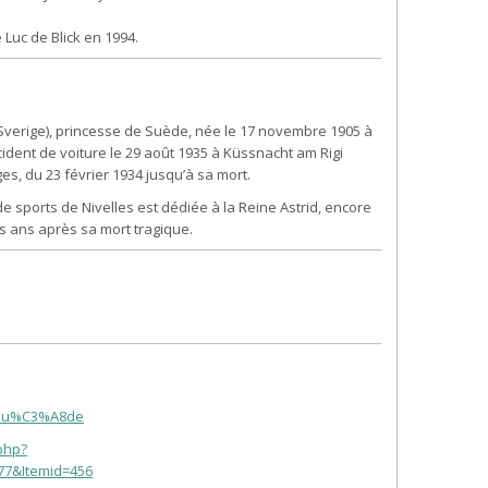
 Luc de Blick en 1994.
 Sverige), princesse de Suède, née le 17 novembre 1905 à
dent de voiture le 29 août 1935 à Küssnacht am Rigi
ges, du 23 février 1934 jusqu’à sa mort.
de sports de Nivelles est dédiée à la Reine Astrid, encore
s ans après sa mort tragique.
de_Su%C3%A8de
php?
77&Itemid=456