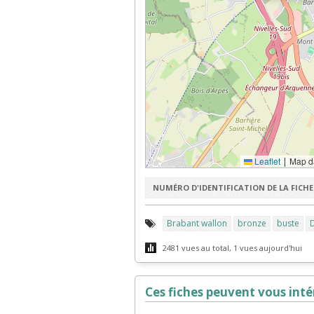
Leaflet
Map d
|
NUMÉRO D'IDENTIFICATION DE LA FICHE 
Brabant wallon
bronze
buste
D
2481 vues au total, 1 vues aujourd'hui
Ces fiches peuvent vous intér