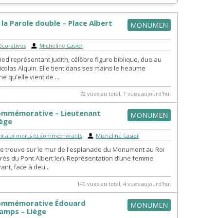
 la Parole double – Place Albert
MONUMEN
écoratives
|
Micheline Casier
ied représentant Judith, célèbre figure biblique, due au
icolas Alquin. Elle tient dans ses mains le heaume
 qu'elle vient de ...
72 vues au total, 1 vues aujourd'hui
ommémorative – Lieutenant
MONUMEN
iège
 aux morts et commémoratifs
|
Micheline Casier
se trouve sur le mur de l'esplanade du Monument au Roi
(près du Pont Albert Ier). Représentation d’une femme
ant, face à deu...
140 vues au total, 4 vues aujourd'hui
commémorative Édouard
MONUMEN
mps – Liège