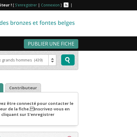
iteur !
[
S'enregistrer
|
Connexion
]
|
PUBLIER UNE FICHE
grands hommes (439)
Contributeur
ez être connecté pour contacter le
eur de la fiche. Inscrivez-vous en
cliquant sur S'enregistrer