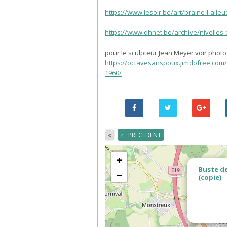
https://www.lesoir.be/art/braine-l-alle
https://www.dhnet.be/archive/nivelle
pour le sculpteur Jean Meyer voir photo
https://octavesanspoux.jimdofree.co
1960/
«
← PRECEDENT
+
Buste de
−
(copie)