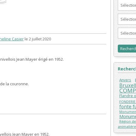
Sélecti
Sélectio
Sélecti
heline Casier
le 2 juillet 2020
 nivellois Jean Mayer érigé en 1952.
Recherch
Anvers
 de la couronne.
Bruxel
COMP
Flandre 
FONDERIE
fonte f
Monument
Monume
Région de
animalière
vellois Jean Mayer en 1952.