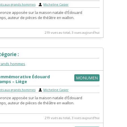
ts aux grands hommes
|
Micheline Casier
bronze apposée sur la maison natale d'Édouard
s, auteur de pièces de théâtre en wallon.
219 vues au total, 3 vues aujourd'hui
égorie :
rands hommes
commémorative Édouard
MONUMEN
mps – Liège
ts aux grands hommes
|
Micheline Casier
bronze apposée sur la maison natale d'Édouard
s, auteur de pièces de théâtre en wallon.
219 vues au total, 3 vues aujourd'hui