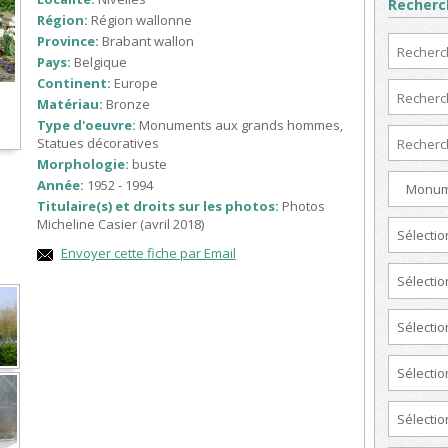
Recherc
Région:
Région wallonne
Province:
Brabant wallon
Pays:
Belgique
Continent:
Europe
Matériau:
Bronze
Type d'oeuvre:
Monuments aux grands hommes,
Statues décoratives
Morphologie:
buste
Année:
1952 - 1994
Monume
Titulaire(s) et droits sur les photos:
Photos
Micheline Casier (avril 2018)
Sélectio
Envoyer cette fiche par Email
Sélectio
Sélectio
Sélectio
Sélectio