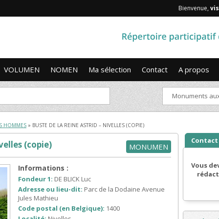
Bienvenue,
vis
VOLUMEN
NOMEN
Ma sélection
Contact
A propos
Monuments aux 
S HOMMES
» BUSTE DE LA REINE ASTRID – NIVELLES (COPIE)
Contact
velles (copie)
MONUMEN
Vous dev
Informations :
rédact
Fondeur 1:
DE BLICK Luc
Adresse ou lieu-dit:
Parc de la Dodaine Avenue
Jules Mathieu
Code postal (en Belgique):
1400
Localité:
Nivelles