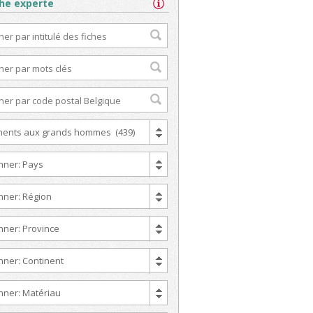
he experte
nts aux grands hommes (439)
nner: Pays
nner: Région
nner: Province
nner: Continent
nner: Matériau