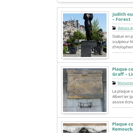
Judith ou
– Forest
Statues d
Statue en p
sculpteur N
d'Holopherne
Plaque c
Graff – L
Monument
La plaque 
Albert Ier 
assise écriv
Plaque 
Remoucha