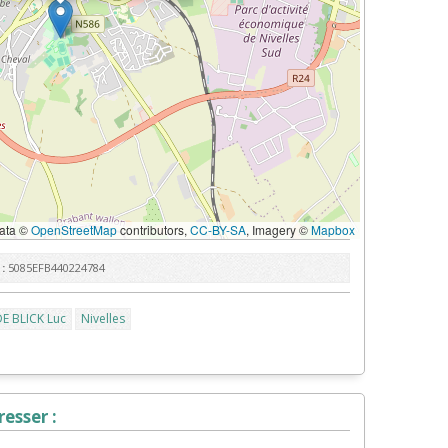
ata ©
OpenStreetMap
contributors,
CC-BY-SA
, Imagery ©
Mapbox
:
5085EFB440224784
E BLICK Luc
Nivelles
esser :