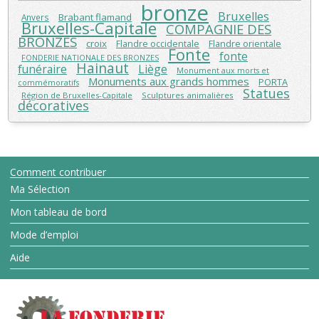
bronze
Bruxelles
Brabant flamand
Anvers
Bruxelles-Capitale
COMPAGNIE DES
BRONZES
croix
Flandre orientale
Flandre occidentale
Fonte
fonte
FONDERIE NATIONALE DES BRONZES
Hainaut
funéraire
Liège
Monument aux morts et
Monuments aux grands hommes
PORTA
commémoratifs
Statues
Région de Bruxelles-Capitale
Sculptures animalières
décoratives
Comment contribuer
Ma Sélection
Mon tableau de bord
Mode d’emploi
Aide