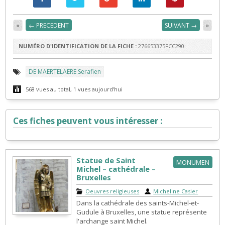
«
← PRECEDENT
SUIVANT →
»
NUMÉRO D'IDENTIFICATION DE LA FICHE :
276653375FCC290
DE MAERTELAERE Serafien
568 vues au total, 1 vues aujourd'hui
Ces fiches peuvent vous intéresser :
Statue de Saint
MONUMEN
Michel – cathédrale –
Bruxelles
Oeuvres religieuses
|
Micheline Casier
Dans la cathédrale des saints-Michel-et-
Gudule à Bruxelles, une statue représente
l'archange saint Michel.