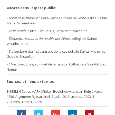
Œuvres dans l’espace public:
-
Autel de la chapelle Sainte-Barbe
et
chaire de vérité
, église Sainte-
Marie, Schaerbeek
-
Trois autels
, église Sint-Denijs, Serskamp, Wichelen
-
Éléments restaurés du retable des Féries
, collégiale Sainte-
Waudru, Mons
-
Statue Saint-Michel
, transept de la cathédrale Saints-Michel-et-
Gudule, Bruxelles
-
Christ avec croix
, sommet de la façade, Cathédrale Saint-Aubin,
Namur
Sources et liens externes
ENGELEN Cor et MARX Mieke. Beeldhouwkunst in België vanaf
1830, Algemeen Rijksarchief, Studia 90, Bruxelles, 2002, 3
volumes, Tome1, p.475