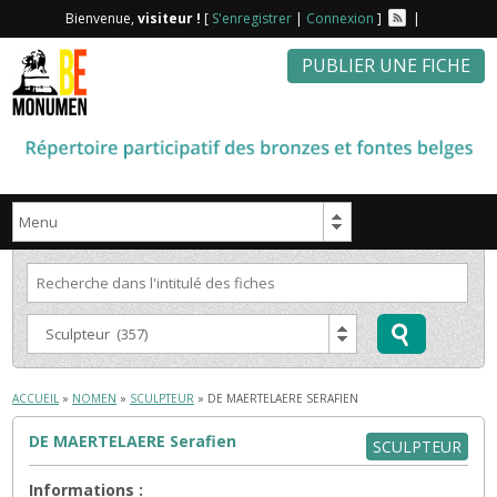
Bienvenue,
visiteur !
[
S'enregistrer
|
Connexion
]
|
PUBLIER UNE FICHE
ACCUEIL
»
NOMEN
»
SCULPTEUR
» DE MAERTELAERE SERAFIEN
DE MAERTELAERE Serafien
SCULPTEUR
Informations :