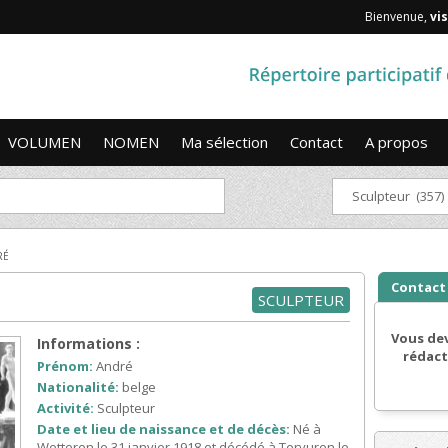
Bienvenue,
vis
VOLUMEN
NOMEN
Ma sélection
Contact
A propos
Sculpteur (357)
RÉ
Contact
SCULPTEUR
Vous dev
Informations :
rédact
Prénom:
André
Nationalité:
belge
Activité:
Sculpteur
Date et lieu de naissance et de décès:
Né à
Wetteren le 31 janvier 1918 et décédé à Tervuren le