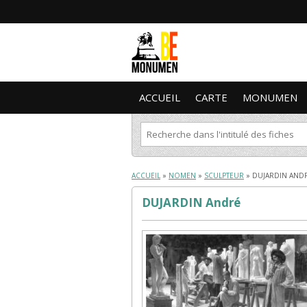
ACCUEIL
CARTE
MONUMEN
ACCUEIL
»
NOMEN
»
SCULPTEUR
» DUJARDIN AND
DUJARDIN André