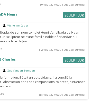
6
80 vues au total, 1 vues aujourd'hui
DA Henri
SCULPTEUR
r
|
Micheline Casier
Albada, de son nom complet Henri Vanalbada de Haan
 un sculpteur né d’une famille noble néerlandaise. Il
leurs le titre de Jon...
26
612 vues au total, 1 vues aujourd'hui
 Charles
SCULPTEUR
r
|
Guy Vanden Bemden
de formation, il était un autodidacte. Il a concilié la
et l'abstraction dans ses compositions colorées, sinueuses
Ses œuv...
025
558 vues au total, 0 vues aujourd'hui