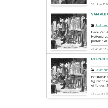
20 juillet 202
VAN ALBA
Sculpteu
Henri Van 
Hettema est
portait d'ail
28 janvier 20
DELPORTE
Sculpteu
Instituteur 
figuration 
et fluides. 
25 octobre 2