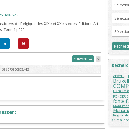
Sélecti
spx?id=6943
Sélectio
asticiens de Belgique des XIXe et XXe siècles. Editions Art
es, Tome1 p525.
Sélecti
SUIVANT →
»
Recherch
:
3865F59C08E3A45
Anvers
Bruxel
COMP
Flandre 
FONDERIE
fonte f
Monument
Monume
esser :
Région de
animalière