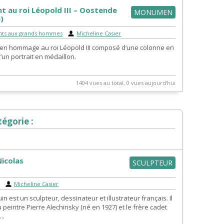
 au roi Léopold III – Oostende
MONUMEN
)
ts aux grands hommes
|
Micheline Casier
n hommage au roi Léopold III composé d’une colonne en
’un portrait en médaillon.
1404 vues au total, 0 vues aujourd'hui
égorie :
icolas
SCULPTEUR
r
|
Micheline Casier
in est un sculpteur, dessinateur et illustrateur français. Il
du peintre Pierre Alechinsky (né en 1927) et le frère cadet
..