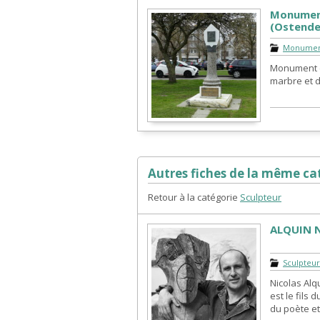
Monument
(Ostende
Monumen
Monument e
marbre et d
Autres fiches de la même cat
Retour à la catégorie
Sculpteur
ALQUIN N
Sculpteu
Nicolas Alqu
est le fils 
du poète et.