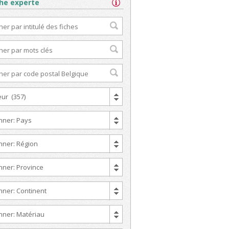
he experte
ur (357)
nner: Pays
nner: Région
nner: Province
nner: Continent
nner: Matériau