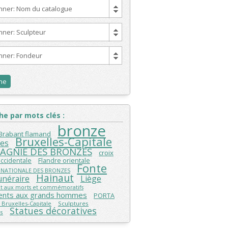
onner: Nom du catalogue
nner: Sculpteur
onner: Fondeur
e par mots clés :
bronze
Brabant flamand
Bruxelles-Capitale
les
AGNIE DES BRONZES
croix
Flandre orientale
occidentale
Fonte
 NATIONALE DES BRONZES
Hainaut
unéraire
Liège
 aux morts et commémoratifs
nts aux grands hommes
PORTA
 Bruxelles-Capitale
Sculptures
Statues décoratives
s