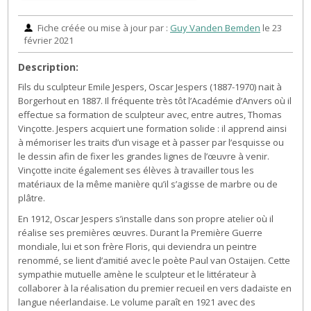
Fiche créée ou mise à jour par :
Guy Vanden Bemden
le 23
février 2021
Description:
Fils du sculpteur Emile Jespers, Oscar Jespers (1887-1970) nait à
Borgerhout en 1887. Il fréquente très tôt l’Académie d’Anvers où il
effectue sa formation de sculpteur avec, entre autres, Thomas
Vinçotte. Jespers acquiert une formation solide : il apprend ainsi
à mémoriser les traits d’un visage et à passer par l’esquisse ou
le dessin afin de fixer les grandes lignes de l’œuvre à venir.
Vinçotte incite également ses élèves à travailler tous les
matériaux de la même manière qu’il s’agisse de marbre ou de
plâtre.
En 1912, Oscar Jespers s’installe dans son propre atelier où il
réalise ses premières œuvres. Durant la Première Guerre
mondiale, lui et son frère Floris, qui deviendra un peintre
renommé, se lient d’amitié avec le poète Paul van Ostaijen. Cette
sympathie mutuelle amène le sculpteur et le littérateur à
collaborer à la réalisation du premier recueil en vers dadaïste en
langue néerlandaise. Le volume paraît en 1921 avec des