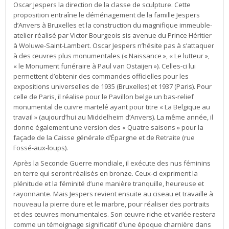
Oscar Jespers la direction de la classe de sculpture. Cette
proposition entraîne le déménagement de la famille Jespers
d’Anvers à Bruxelles et la construction du magnifique immeuble-
atelier réalisé par Victor Bourgeois sis avenue du Prince Héritier
à Woluwe-Saint-Lambert. Oscar Jespers n’hésite pas à s’attaquer
à des œuvres plus monumentales (« Naissance », « Le lutteur »,
« le Monument funéraire à Paul van Ostaijen »). Celles-ci lui
permettent d’obtenir des commandes officielles pour les
expositions universelles de 1935 (Bruxelles) et 1937 (Paris). Pour
celle de Paris, il réalise pour le Pavillon belge un bas-relief
monumental de cuivre martelé ayant pour titre « La Belgique au
travail » (aujourd’hui au Middelheim d’Anvers). La même année, il
donne également une version des « Quatre saisons » pour la
façade de la Caisse générale d’Épargne et de Retraite (rue
Fossé-aux-loups).
Après la Seconde Guerre mondiale, il exécute des nus féminins
en terre qui seront réalisés en bronze. Ceux-ci expriment la
plénitude et la féminité d’une manière tranquille, heureuse et
rayonnante. Mais Jespers revient ensuite au ciseau et travaille à
nouveau la pierre dure et le marbre, pour réaliser des portraits
et des œuvres monumentales. Son œuvre riche et variée restera
comme un témoignage significatif d’une époque charnière dans