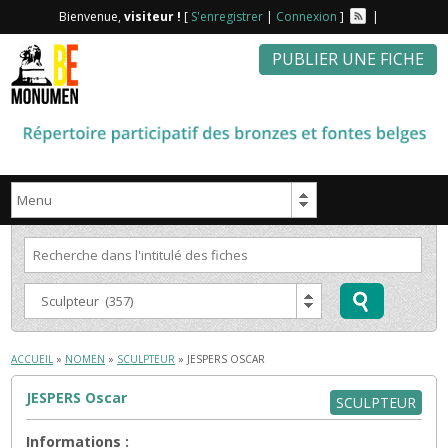
Bienvenue,
visiteur !
[
S'enregistrer
|
Connexion
]
|
PUBLIER UNE FICHE
ACCUEIL
»
NOMEN
»
SCULPTEUR
» JESPERS OSCAR
JESPERS Oscar
SCULPTEUR
Informations :