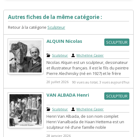
Autres fiches de la même catégorie :
Retour à la catégorie
Sculpteur
ALQUIN Nicolas
SCULPTEUR
Sculpteur
|
Micheline Casier
Nicolas Alquin est un sculpteur, dessinateur
et illustrateur français. Il est le fils du peintre
Pierre Alechinsky (né en 1927) et le frère
cadet du poète et...
20 juillet 2026
90 vues au total, 3 vues aujourd'hui
VAN ALBADA Henri
SCULPTEUR
Sculpteur
|
Micheline Casier
Henri Van Albada, de son nom complet
Henri Vanalbada de Haan Hettema est un
sculpteur né d’une famille noble
néerlandaise. Il portait d'ailleurs le titre de
28 janvier 2026