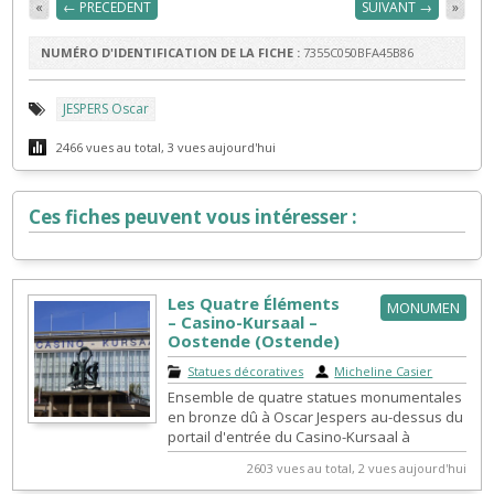
«
← PRECEDENT
SUIVANT →
»
NUMÉRO D'IDENTIFICATION DE LA FICHE :
7355C050BFA45B86
JESPERS Oscar
2466 vues au total, 3 vues aujourd'hui
Ces fiches peuvent vous intéresser :
Les Quatre Éléments
MONUMEN
– Casino-Kursaal –
Oostende (Ostende)
Statues décoratives
|
Micheline Casier
Ensemble de quatre statues monumentales
en bronze dû à Oscar Jespers au-dessus du
portail d'entrée du Casino-Kursaal à
Ostende.
2603 vues au total, 2 vues aujourd'hui