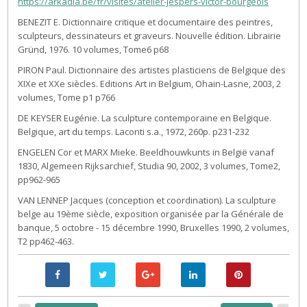
https://arkadia.be/fr/visites/atelier-jespers-victor-bourgeois
BENEZIT E. Dictionnaire critique et documentaire des peintres,
sculpteurs, dessinateurs et graveurs. Nouvelle édition. Librairie
Gründ, 1976. 10 volumes, Tome6 p68
PIRON Paul. Dictionnaire des artistes plasticiens de Belgique des
XIXe et XXe siècles. Editions Art in Belgium, Ohain-Lasne, 2003, 2
volumes, Tome p1 p766
DE KEYSER Eugénie. La sculpture contemporaine en Belgique.
Belgique, art du temps. Laconti s.a., 1972, 260p. p231-232
ENGELEN Cor et MARX Mieke. Beeldhouwkunts in België vanaf
1830, Algemeen Rijksarchief, Studia 90, 2002, 3 volumes, Tome2,
pp962-965
VAN LENNEP Jacques (conception et coordination). La sculpture
belge au 19ème siècle, exposition organisée par la Générale de
banque, 5 octobre - 15 décembre 1990, Bruxelles 1990, 2 volumes,
T2 pp462-463.