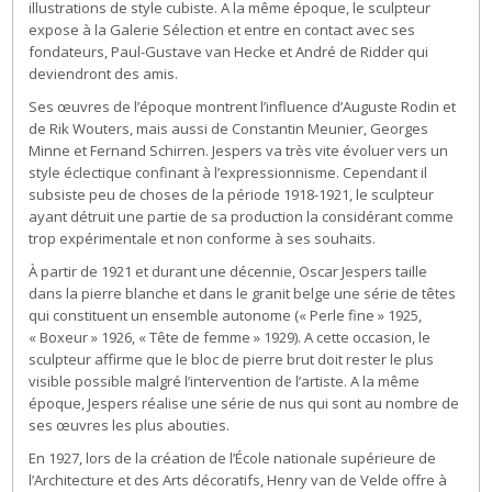
illustrations de style cubiste. A la même époque, le sculpteur
expose à la Galerie Sélection et entre en contact avec ses
fondateurs, Paul-Gustave van Hecke et André de Ridder qui
deviendront des amis.
Ses œuvres de l’époque montrent l’influence d’Auguste Rodin et
de Rik Wouters, mais aussi de Constantin Meunier, Georges
Minne et Fernand Schirren. Jespers va très vite évoluer vers un
style éclectique confinant à l’expressionnisme. Cependant il
subsiste peu de choses de la période 1918-1921, le sculpteur
ayant détruit une partie de sa production la considérant comme
trop expérimentale et non conforme à ses souhaits.
À partir de 1921 et durant une décennie, Oscar Jespers taille
dans la pierre blanche et dans le granit belge une série de têtes
qui constituent un ensemble autonome (« Perle fine » 1925,
« Boxeur » 1926, « Tête de femme » 1929). A cette occasion, le
sculpteur affirme que le bloc de pierre brut doit rester le plus
visible possible malgré l’intervention de l’artiste. A la même
époque, Jespers réalise une série de nus qui sont au nombre de
ses œuvres les plus abouties.
En 1927, lors de la création de l’École nationale supérieure de
l’Architecture et des Arts décoratifs, Henry van de Velde offre à