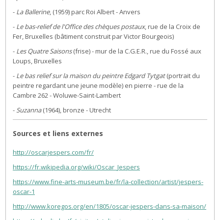
-
La Ballerine
, (1959) parc Roi Albert - Anvers
-
Le bas-relief de l'Office des chèques postaux
, rue de la Croix de
Fer, Bruxelles (bâtiment construit par Victor Bourgeois)
-
Les Quatre Saisons
(frise) - mur de la C.G.E.R., rue du Fossé aux
Loups, Bruxelles
-
Le bas relief sur la maison du peintre Edgard Tytgat
(portrait du
peintre regardant une jeune modèle) en pierre - rue de la
Cambre 262 - Woluwe-Saint-Lambert
-
Suzanna
(1964), bronze - Utrecht
Sources et liens externes
http://oscarjespers.com/fr/
https://fr.wikipedia.org/wiki/Oscar_Jespers
https://www.fine-arts-museum.be/fr/la-collection/artist/jespers-
oscar-1
http://www.koregos.org/en/1805/oscar-jespers-dans-sa-maison/