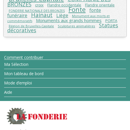
BRONZES
croix
Flandre orientale
Flandre occidentale
Fonte
fonte
FONDERIE NATIONALE DES BRONZES
Hainaut
funéraire
Liège
Monument aux morts et
Monuments aux grands hommes
PORTA
commémoratifs
Statues
Région de Bruxelles-Capitale
Sculptures animalières
décoratives
Comment contribuer
Ma Sélection
Mon tableau de bord
Mode d’emploi
Aide