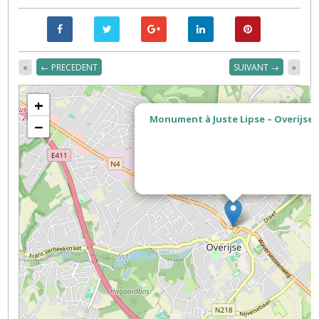
«
← PRECEDENT
SUIVANT →
»
+
Monument à Juste Lipse – Overijse
−