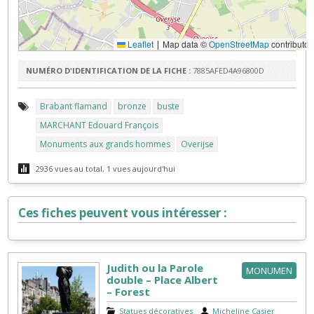
Leaflet
Map data ©
OpenStreetMap
contributor
|
NUMÉRO D'IDENTIFICATION DE LA FICHE :
7885AFED4A96800D
Brabant flamand
bronze
buste
MARCHANT Edouard François
Monuments aux grands hommes
Overijse
2936 vues au total, 1 vues aujourd'hui
Ces fiches peuvent vous intéresser :
Judith ou la Parole
MONUMEN
double – Place Albert
– Forest
Statues décoratives
|
Micheline Casier