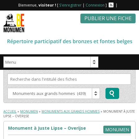
Bienvenue,
visiteur !
[
S'enregistrer
|
Connexion
]
|
PUBLIER UNE FICHE
ACCUEIL
»
MONUMEN
»
MONUMENTS AUX GRANDS HOMMES
» MONUMENT À JUSTE
LIPSE – OVERIJSE
Monument à Juste Lipse – Overijse
MONUMEN