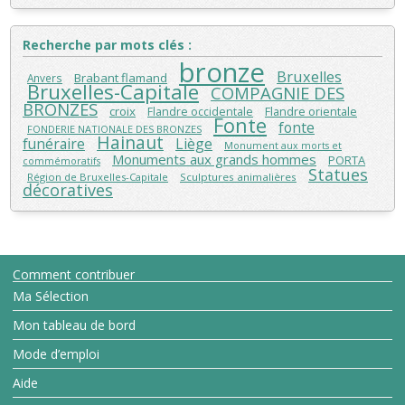
Recherche par mots clés :
bronze
Bruxelles
Brabant flamand
Anvers
Bruxelles-Capitale
COMPAGNIE DES
BRONZES
croix
Flandre orientale
Flandre occidentale
Fonte
fonte
FONDERIE NATIONALE DES BRONZES
Hainaut
funéraire
Liège
Monument aux morts et
Monuments aux grands hommes
PORTA
commémoratifs
Statues
Région de Bruxelles-Capitale
Sculptures animalières
décoratives
Comment contribuer
Ma Sélection
Mon tableau de bord
Mode d’emploi
Aide