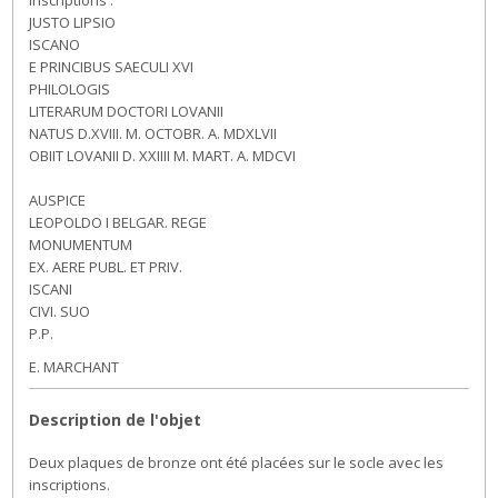
JUSTO LIPSIO
ISCANO
E PRINCIBUS SAECULI XVI
PHILOLOGIS
LITERARUM DOCTORI LOVANII
NATUS D.XVIII. M. OCTOBR. A. MDXLVII
OBIIT LOVANII D. XXIIII M. MART. A. MDCVI
AUSPICE
LEOPOLDO I BELGAR. REGE
MONUMENTUM
EX. AERE PUBL. ET PRIV.
ISCANI
CIVI. SUO
P.P.
E. MARCHANT
Description de l'objet
Deux plaques de bronze ont été placées sur le socle avec les
inscriptions.