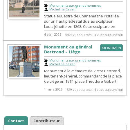
Monuments aux grands hommes
|
Micheline Casier
Statue équestre de Charlemagne installée
sur un haut piédestal due au sculpteur
Louis Jéhotte en 1868. Cette sculpture en
bronze, prévue initialement pour la...
4 avril 2026
4405 vues au total, 3 vues aujourd'hui
Monument au général
MONUMEN
Bertrand – Liège
Monuments aux grands hommes
|
Micheline Casier
Monument à la mémoire de Victor Bertrand,
lieutenant-général, commandant de la place
de Liège en 1914, place Théodore Gobert,
devant le pont d'Amercœur.
1 mars 2026
529 vues au total, 4 vues aujourd'hui
Contact
Contributeur