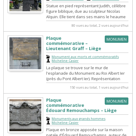
Statue en pied représentant Judith, célèbre
figure biblique, due au sculpteur Nicolas
Alquin. Elle tient dans ses mains le heaume
d'Holopherne qu'elle vient de ...
80 vues au total, 2 vues aujourd'hui
Plaque
MONUMEN
commémorative –
Lieutenant Graff – Liège
Monument aux morts et commémoratifs
|
Micheline Casier
La plaque se trouve sur le mur de
l'esplanade du Monument au Roi Albert Ier
(près du Pont Albert Ier). Représentation
d’une femme assise écrivant, face à deu...
150 vues au total, 1 vues aujourd'hui
Plaque
MONUMEN
commémorative
Édouard Remouchamps – Liège
Monuments aux grands hommes
|
Micheline Casier
Plaque en bronze apposée sur la maison
natale d'Édouard Remouchamps, auteur de