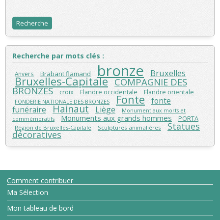
Recherche par mots clés :
bronze
Bruxelles
Brabant flamand
Anvers
Bruxelles-Capitale
COMPAGNIE DES
BRONZES
croix
Flandre orientale
Flandre occidentale
Fonte
fonte
FONDERIE NATIONALE DES BRONZES
Hainaut
funéraire
Liège
Monument aux morts et
Monuments aux grands hommes
PORTA
commémoratifs
Statues
Région de Bruxelles-Capitale
Sculptures animalières
décoratives
Comment contribuer
Ma Sélection
Mon tableau de bord