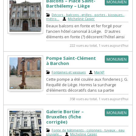
Balcons – Place Saint-
MONUMEN
Barthélemy – Liège
Décors - balcons - grilles - portes - kiosques -
métro...
|
Micheline Casier
Beaux balcons en fonte et fer forgé pour
l’ancien hôtel canonial à Liège. D'autres
éléments en fonte (?) décorent l'hôtel ainsi
qu'une représentati...
222 vues au total, 1 vues aujourd'hui
Pompe Saint-Clément
MONUMEN
à Barchon
Fontaines et vasques
|
MarkP
Cette pompe a été coulée aux fonderies J. G.
Requillé de Liège. Hormis la surcharge
d'éléments décoratifs dans sa partie
inférieure, la colonne cannelée est tra...
358 vues au total, 1 vues aujourd'hui
Galerie Bortier –
MONUMEN
Bruxelles (fiche
corrigée)
Fonte de bâtiments - colonnes - tuyaux - eau
pluviale...
|
Micheline Casier