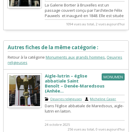
La Galerie Bortier à Bruxelles est un
passage couvert conçu par l’architecte Félix
Pauwels et inauguré en 1848. Elle est située
dans le centre de la ville, ent...
1094 vues au total, 2 vues aujourd'hui
Autres fiches de la même catégorie :
Retour à la catégorie
Monuments aux grands hommes
,
Oeuvres
religieuses
Aigle-lutrin – église
MONUMEN
abbatiale Saint
Benoît – Denée-Maredsous
(Anhée...
Oeuvres religieuses
|
Micheline Casier
Dans l’église abbatiale de Maredsous, aigle-
lutrin en laiton.
24 octobre 2025
256 vues au total, 0 vues aujourd'hui