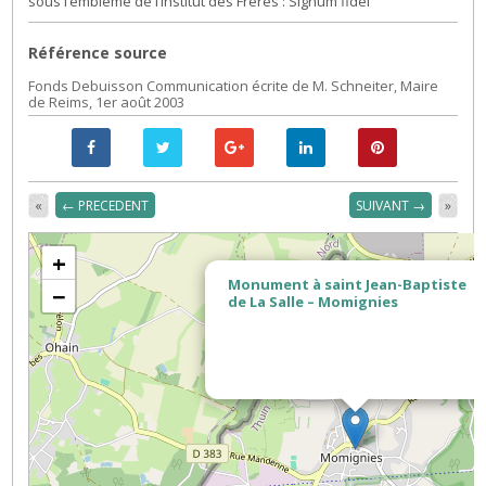
sous l’emblème de l’institut des Frères : Signum fidei
Référence source
Fonds Debuisson Communication écrite de M. Schneiter, Maire
de Reims, 1er août 2003
«
← PRECEDENT
SUIVANT →
»
+
Monument à saint Jean-Baptiste
−
de La Salle – Momignies