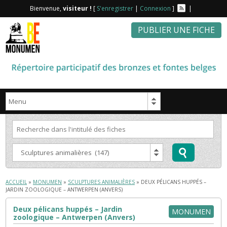
Bienvenue,
visiteur !
[
S'enregistrer
|
Connexion
]
|
PUBLIER UNE FICHE
ACCUEIL
»
MONUMEN
»
SCULPTURES ANIMALIÈRES
» DEUX PÉLICANS HUPPÉS –
JARDIN ZOOLOGIQUE – ANTWERPEN (ANVERS)
Deux pélicans huppés – Jardin
MONUMEN
zoologique – Antwerpen (Anvers)