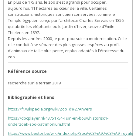
En plus de 175 ans, le zoo s'est agrandi pour occuper,
aujourd'hui, 11 hectares au cœur de la ville. Certaines
constructions historiques sont bien conservées, comme le
Temple égyptien conçu par l’architecte Charles Servais en 1856
qui abrite les éléphants ou le Jardin d’hiver, œuvre d’Émile
Thielens en 1897.
Depuis les années 2000, le parc poursuit sa modernisation. Celle-
ci le conduit à se séparer des plus grosses espèces au profit
d'animaux de taille plus petite, et plus adaptés à l'étroitesse du
zoo.
Référence source
recherche sur le terrain 2019
Bibliographie et liens
https://fr.wikipedia.org/wiki/Zoo_d%27Anvers
https://docplayer.nl/43751754-Tuin-en-bouwhistorisch-
onderzoek-zoo-patrimonium.html
https://www.bestor.be/wiki/index.php/Soci%C3%A9t%C3%A9_royale_