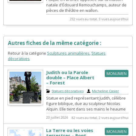
natale d'Édouard Remouchamps, auteur de
pièces de théâtre en wallon.
232 vues au total, 3 vues aujourd'hui
Autres fiches de la même catégorie :
Retour à la catégorie
Sculptures animalières
,
Statues
décoratives
Judith ou la Parole
MONUMEN
double – Place Albert
– Forest
Statues décoratives
|
Micheline Casier
Statue en pied représentant Judith, célèbre
figure biblique, due au sculpteur Nicolas
Alquin. Elle tient dans ses mains le heaume
d'Holopherne qu'elle vient de ...
23 juillet 2026
82 vues au total, 2 vues aujourd'hui
La Terre ou les voies
MONUMEN
terrestres – Pont