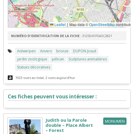
Leaflet
Map data ©
OpenStreetMap
contributor
|
NUMÉRO D'IDENTIFICATION DE LA FICHE :
3125D41F0A3C2821
Antwerpen
Anvers
bronze
DUPON Josué
jardin zoologique
pélican
Sculptures animalières
Statues décoratives
1923 vues au total, 2 vues aujourd'hui
Ces fiches peuvent vous intéresser :
Judith ou la Parole
MONUMEN
double – Place Albert
– Forest