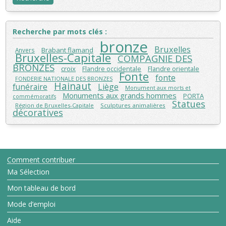
Recherche par mots clés :
bronze
Bruxelles
Brabant flamand
Anvers
Bruxelles-Capitale
COMPAGNIE DES
BRONZES
croix
Flandre orientale
Flandre occidentale
Fonte
fonte
FONDERIE NATIONALE DES BRONZES
Hainaut
funéraire
Liège
Monument aux morts et
Monuments aux grands hommes
PORTA
commémoratifs
Statues
Région de Bruxelles-Capitale
Sculptures animalières
décoratives
Comment contribuer
Ma Sélection
Mon tableau de bord
Mode d’emploi
Aide