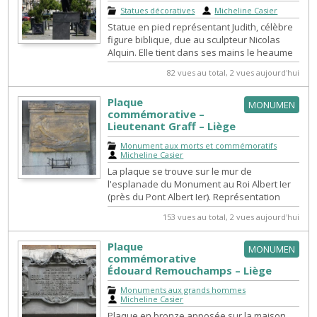
Statues décoratives
|
Micheline Casier
Statue en pied représentant Judith, célèbre
figure biblique, due au sculpteur Nicolas
Alquin. Elle tient dans ses mains le heaume
d'Holopherne qu'elle vient de ...
82 vues au total, 2 vues aujourd'hui
Plaque
MONUMEN
commémorative –
Lieutenant Graff – Liège
Monument aux morts et commémoratifs
|
Micheline Casier
La plaque se trouve sur le mur de
l'esplanade du Monument au Roi Albert Ier
(près du Pont Albert Ier). Représentation
d’une femme assise écrivant, face à deu...
153 vues au total, 2 vues aujourd'hui
Plaque
MONUMEN
commémorative
Édouard Remouchamps – Liège
Monuments aux grands hommes
|
Micheline Casier
Plaque en bronze apposée sur la maison