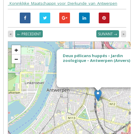
_Koninklijke_Maatschappij_voor_Dierkunde_van_Antwerpen
«
← PRECEDENT
SUIVANT →
»
+
Deux pélicans huppés – Jardin
−
zoologique – Antwerpen (Anvers)