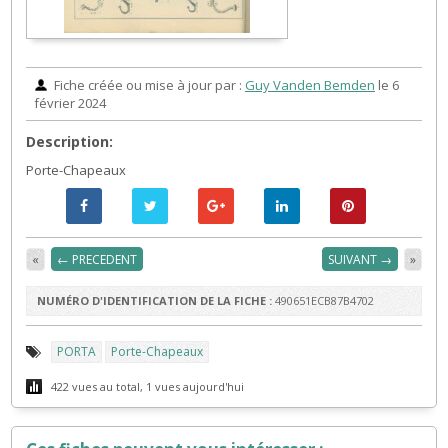
Fiche créée ou mise à jour par :
Guy Vanden Bemden
le 6
février 2024
Description:
Porte-Chapeaux
«
← PRECEDENT
SUIVANT →
»
NUMÉRO D'IDENTIFICATION DE LA FICHE :
490651ECB87B4702
PORTA
Porte-Chapeaux
422 vues au total, 1 vues aujourd'hui