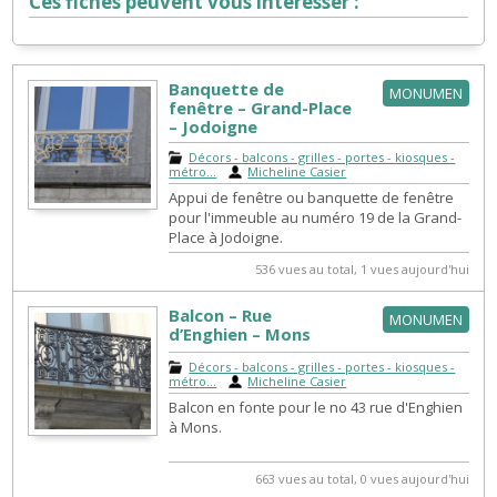
Ces fiches peuvent vous intéresser :
Banquette de
MONUMEN
fenêtre – Grand-Place
– Jodoigne
Décors - balcons - grilles - portes - kiosques -
métro...
|
Micheline Casier
Appui de fenêtre ou banquette de fenêtre
pour l'immeuble au numéro 19 de la Grand-
Place à Jodoigne.
536 vues au total, 1 vues aujourd'hui
Balcon – Rue
MONUMEN
d’Enghien – Mons
Décors - balcons - grilles - portes - kiosques -
métro...
|
Micheline Casier
Balcon en fonte pour le no 43 rue d'Enghien
à Mons.
663 vues au total, 0 vues aujourd'hui