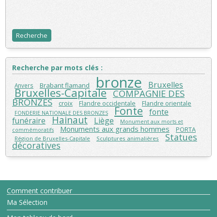
Recherche par mots clés :
bronze
Bruxelles
Brabant flamand
Anvers
Bruxelles-Capitale
COMPAGNIE DES
BRONZES
croix
Flandre orientale
Flandre occidentale
Fonte
fonte
FONDERIE NATIONALE DES BRONZES
Hainaut
funéraire
Liège
Monument aux morts et
Monuments aux grands hommes
PORTA
commémoratifs
Statues
Région de Bruxelles-Capitale
Sculptures animalières
décoratives
Comment contribuer
Ma Sélection