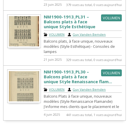
Christs creux avec insign...
23 juin 2025
379 vues au total, 0 vues aujourd'hui
NM1900-1913_PL31 –
VOLUMEN
Balcons plats à face
unique Style Esthétique
VOLUMEN
|
Guy Vanden Bemden
Balcons plats, à face unique, nouveaux
modèles (Style Esthétique) - Consoles de
lampes
21 juin 2025
329 vues au total, 0 vues aujourd'hui
NM1900-1913_PL30 –
VOLUMEN
Balcons plats à face
unique Style Renaissance flam...
VOLUMEN
|
Guy Vanden Bemden
Balcons Plats à face unique, nouveaux
modèles (Style Renaissance Flamande)
J'informe mes clients que le placement et le
montage des balcons doivent se faire ...
4 juin 2025
441 vues au total, 1 vues aujourd'hui