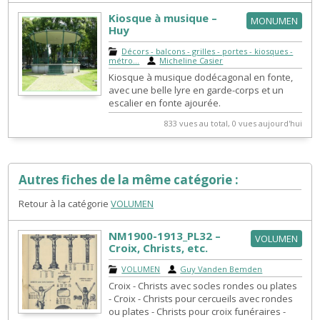
Kiosque à musique –
MONUMEN
Huy
Décors - balcons - grilles - portes - kiosques -
métro...
|
Micheline Casier
Kiosque à musique dodécagonal en fonte,
avec une belle lyre en garde-corps et un
escalier en fonte ajourée.
833 vues au total, 0 vues aujourd'hui
Autres fiches de la même catégorie :
Retour à la catégorie
VOLUMEN
NM1900-1913_PL32 –
VOLUMEN
Croix, Christs, etc.
VOLUMEN
|
Guy Vanden Bemden
Croix - Christs avec socles rondes ou plates
- Croix - Christs pour cercueils avec rondes
ou plates - Christs pour croix funéraires -