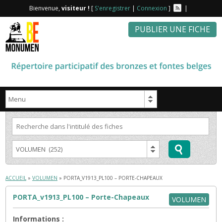
Bienvenue,
visiteur !
[
S'enregistrer
|
Connexion
]
|
PUBLIER UNE FICHE
ACCUEIL
»
VOLUMEN
» PORTA_V1913_PL100 – PORTE-CHAPEAUX
PORTA_v1913_PL100 – Porte-Chapeaux
VOLUMEN
Informations :