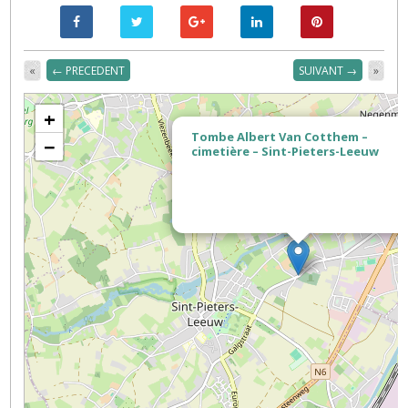
«
← PRECEDENT
SUIVANT →
»
+
Tombe Albert Van Cotthem –
−
cimetière – Sint-Pieters-Leeuw