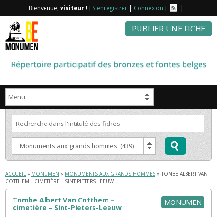
Bienvenue,
visiteur !
[
S'enregistrer
|
Connexion
]
|
PUBLIER UNE FICHE
ACCUEIL
»
MONUMEN
»
MONUMENTS AUX GRANDS HOMMES
» TOMBE ALBERT VAN
COTTHEM – CIMETIÈRE – SINT-PIETERS-LEEUW
Tombe Albert Van Cotthem –
MONUMEN
cimetière – Sint-Pieters-Leeuw