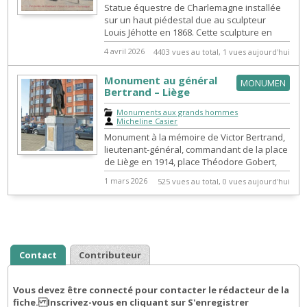
Statue équestre de Charlemagne installée
sur un haut piédestal due au sculpteur
Louis Jéhotte en 1868. Cette sculpture en
bronze, prévue initialement pour la...
4 avril 2026
4403 vues au total, 1 vues aujourd'hui
Monument au général
MONUMEN
Bertrand – Liège
Monuments aux grands hommes
|
Micheline Casier
Monument à la mémoire de Victor Bertrand,
lieutenant-général, commandant de la place
de Liège en 1914, place Théodore Gobert,
devant le pont d'Amercœur.
1 mars 2026
525 vues au total, 0 vues aujourd'hui
Contact
Contributeur
Vous devez être connecté pour contacter le rédacteur de la
fiche. Inscrivez-vous en cliquant sur S'enregistrer