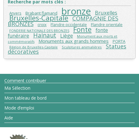
Recherche par mots clés :
bronze
Bruxelles
Brabant flamand
Anvers
Bruxelles-Capitale
COMPAGNIE DES
BRONZES
croix
Flandre orientale
Flandre occidentale
Fonte
fonte
FONDERIE NATIONALE DES BRONZES
Hainaut
funéraire
Liège
Monument aux morts et
Monuments aux grands hommes
PORTA
commémoratifs
Statues
Région de Bruxelles-Capitale
Sculptures animalières
décoratives
Comment contribuer
Ma Sélection
Mon tableau de bord
Mode d’emploi
Aide