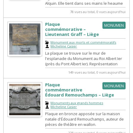
Alquin. Elle tient dans ses mains le heaume
d'Holopherne qu'elle vient de ...
78 vues au total, 0 vues aujourd'hui
Plaque
MONUMEN
commémorative –
Lieutenant Graff – Liège
Monument aux morts et commémoratifs
|
Micheline Casier
La plaque se trouve sur le mur de
l'esplanade du Monument au Roi Albert Ier
(près du Pont Albert Ier). Représentation
d’une femme assise écrivant, face à deu...
149 vues au total, 0 vues aujourd'hui
Plaque
MONUMEN
commémorative
Édouard Remouchamps – Liège
Monuments aux grands hommes
|
Micheline Casier
Plaque en bronze apposée sur la maison
natale d'Édouard Remouchamps, auteur de
pièces de théâtre en wallon.
228 vues au total, 0 vues aujourd'hui