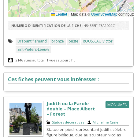
Leaflet
Map data ©
OpenStreetMap
contributor
|
NUMÉRO D'IDENTIFICATION DE LA FICHE :
4545EEF1F3A2D02C
Brabant flamand
bronze
buste
ROUSSEAU Victor
Sint-Pieters-Leeuw
2146 vues au total, 1 vues aujourd'hui
Ces fiches peuvent vous intéresser :
Judith ou la Parole
MONUMEN
double – Place Albert
– Forest
Statues décoratives
|
Micheline Casier
Statue en pied représentant Judith, célèbre
figure biblique, due au sculpteur Nicolas