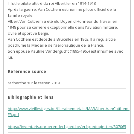
Il fut le pilote attitré du roi Albert Ier en 1914-1918.
Après la guerre, Van Cotthem est nommé pilote officiel de la
famille royale.
Albert Van Cotthem a été élu Doyen d'Honneur du Travail en
1948 pour sa carrière exceptionnelle dans l'aviation militaire,
civile et sportive belge.
Van Cotthem est décédé à Bruxelles en 1962. Il a reçu à titre
posthume la Médaille de l’aéronautique de la France.
Son épouse Pauline Vandergucht (1895-1965) est inhumée avec
lui.
Référence source
recherche sur le terrain 2019.
Bibliographie et liens
http://www.vieillestiges.be/files/memorials/MABAlbertVanCotthem-
FR.pdf
https://inventaris.onroerenderfgoed.be/erfgoedobjecten/307065