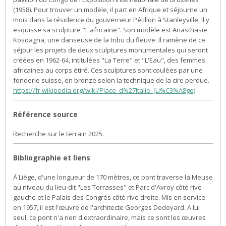
(1958). Pour trouver un modèle, il part en Afrique et séjourne un
mois dans la résidence du gouverneur Pétillon à Stanleyville. Il y
esquisse sa sculpture "L'africaine". Son modèle est Anasthasie
Kosoagna, une danseuse de la tribu du fleuve. Il ramène de ce
séjour les projets de deux sculptures monumentales qui seront
créées en 1962-64, intitulées "La Terre" et "L'Eau", des femmes
africaines au corps étiré. Ces sculptures sont coulées par une
fonderie suisse, en bronze selon la technique de la cire perdue.
https://fr.wikipedia.org/wiki/Place_d%27Italie_(Li%C3%A8ge)
Référence source
Recherche sur le terrain 2025.
Bibliographie et liens
À Liège, d'une longueur de 170 mètres, ce pont traverse la Meuse
au niveau du lieu-dit "Les Terrasses" et Parc d'Avroy côté rive
gauche et le Palais des Congrès côté rive droite. Mis en service
en 1957, il est l'œuvre de l'architecte Georges Dedoyard. A lui
seul, ce pont n'a rien d'extraordinaire, mais ce sont les œuvres