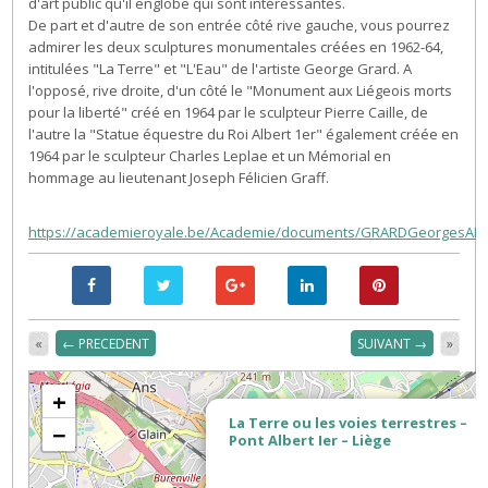
d'art public qu'il englobe qui sont intéressantes.
De part et d'autre de son entrée côté rive gauche, vous pourrez
admirer les deux sculptures monumentales créées en 1962-64,
intitulées "La Terre" et "L'Eau" de l'artiste George Grard. A
l'opposé, rive droite, d'un côté le "Monument aux Liégeois morts
pour la liberté" créé en 1964 par le sculpteur Pierre Caille, de
l'autre la "Statue équestre du Roi Albert 1er" également créée en
1964 par le sculpteur Charles Leplae et un Mémorial en
hommage au lieutenant Joseph Félicien Graff.
https://academieroyale.be/Academie/documents/GRARDGeorgesARB
«
← PRECEDENT
SUIVANT →
»
+
La Terre ou les voies terrestres –
−
Pont Albert Ier – Liège