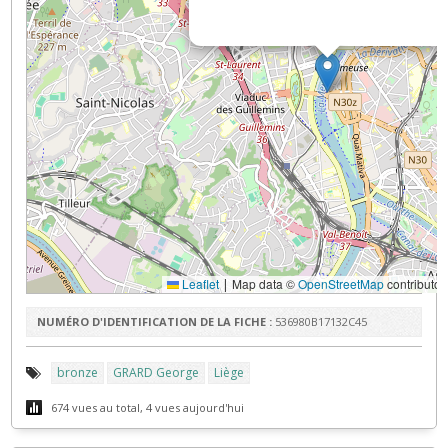
Leaflet
Map data ©
OpenStreetMap
contributor
|
NUMÉRO D'IDENTIFICATION DE LA FICHE :
536980B17132C45
bronze
GRARD George
Liège
674 vues au total, 4 vues aujourd'hui