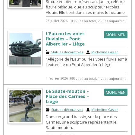
Statue en pied représentant Judith, célèbre
figure biblique, due au sculpteur Nicolas
Alquin. Elle tient dans ses mains le heaume
d'Holopherne qu'elle vient de ...
23 juillet 2026
80 vues au total, 2 vues aujourd'hui
L’Eau ou les voies
MONUMEN
fluviales – Pont
Albert Ier – Liège
Statues décoratives
|
Micheline Casier
"Allégorie de l'Eau" ou "les voies fluviales" à
l'extrémité du Pont Albert Ier à Liège
4 février 2026
555 vues au total, 1 vues aujourd'hui
Le Saute-mouton –
MONUMEN
Place des Carmes –
Liège
Statues décoratives
|
Micheline Casier
Dans un grand bassin, sur la place des
Carmes, une sculpture représentant le
Saute-mouton.