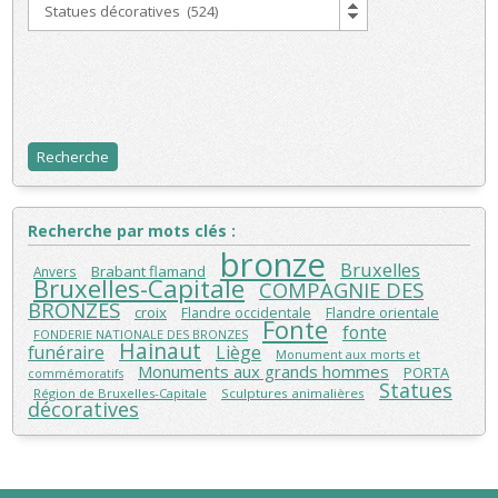
Recherche par mots clés :
bronze
Bruxelles
Brabant flamand
Anvers
Bruxelles-Capitale
COMPAGNIE DES
BRONZES
croix
Flandre orientale
Flandre occidentale
Fonte
fonte
FONDERIE NATIONALE DES BRONZES
Hainaut
funéraire
Liège
Monument aux morts et
Monuments aux grands hommes
PORTA
commémoratifs
Statues
Région de Bruxelles-Capitale
Sculptures animalières
décoratives