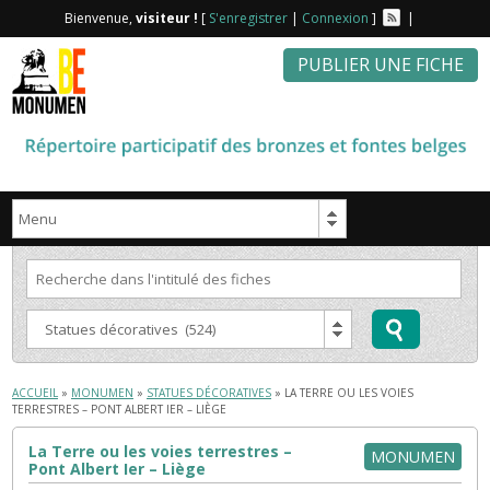
Bienvenue,
visiteur !
[
S'enregistrer
|
Connexion
]
|
PUBLIER UNE FICHE
ACCUEIL
»
MONUMEN
»
STATUES DÉCORATIVES
» LA TERRE OU LES VOIES
TERRESTRES – PONT ALBERT IER – LIÈGE
La Terre ou les voies terrestres –
MONUMEN
Pont Albert Ier – Liège