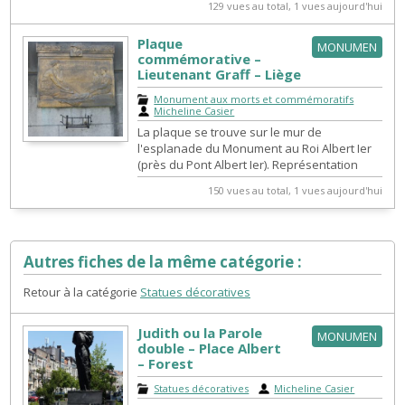
129 vues au total, 1 vues aujourd'hui
Plaque
MONUMEN
commémorative –
Lieutenant Graff – Liège
Monument aux morts et commémoratifs
|
Micheline Casier
La plaque se trouve sur le mur de
l'esplanade du Monument au Roi Albert Ier
(près du Pont Albert Ier). Représentation
d’une femme assise écrivant, face à deu...
150 vues au total, 1 vues aujourd'hui
Autres fiches de la même catégorie :
Retour à la catégorie
Statues décoratives
Judith ou la Parole
MONUMEN
double – Place Albert
– Forest
Statues décoratives
|
Micheline Casier