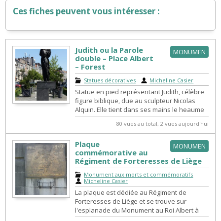
Ces fiches peuvent vous intéresser :
Judith ou la Parole
MONUMEN
double – Place Albert
– Forest
Statues décoratives
|
Micheline Casier
Statue en pied représentant Judith, célèbre
figure biblique, due au sculpteur Nicolas
Alquin. Elle tient dans ses mains le heaume
d'Holopherne qu'elle vient de ...
80 vues au total, 2 vues aujourd'hui
Plaque
MONUMEN
commémorative au
Régiment de Forteresses de Liège
Monument aux morts et commémoratifs
|
Micheline Casier
La plaque est dédiée au Régiment de
Forteresses de Liège et se trouve sur
l'esplanade du Monument au Roi Albert à
Liège.