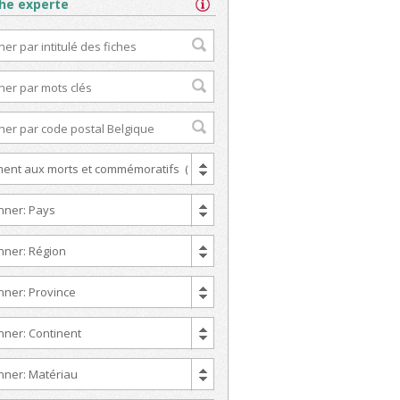
he experte
t aux morts et commémoratifs (352)
nner: Pays
nner: Région
nner: Province
nner: Continent
nner: Matériau