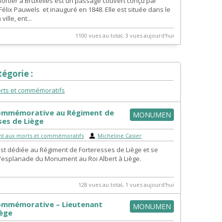
Bortier à Bruxelles est un passage couvert conçu par
 Félix Pauwels et inauguré en 1848. Elle est située dans le
ville, ent...
1100 vues au total, 3 vues aujourd'hui
égorie :
ts et commémoratifs
ommémorative au Régiment de
MONUMEN
ses de Liège
 aux morts et commémoratifs
|
Micheline Casier
st dédiée au Régiment de Forteresses de Liège et se
l'esplanade du Monument au Roi Albert à Liège.
128 vues au total, 1 vues aujourd'hui
ommémorative – Lieutenant
MONUMEN
iège