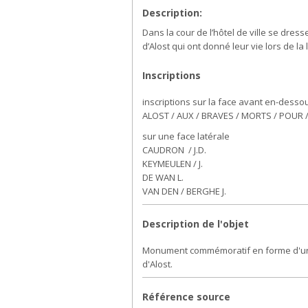
Description:
Dans la cour de l’hôtel de ville se d
d’Alost qui ont donné leur vie lors de l
Inscriptions
inscriptions sur la face avant en-desso
ALOST / AUX / BRAVES / MORTS / POUR / 
sur une face latérale
CAUDRON / J.D.
KEYMEULEN / J.
DE WAN L.
VAN DEN / BERGHE J.
Description de l'objet
Monument commémoratif en forme d'urne 
d'Alost.
Référence source