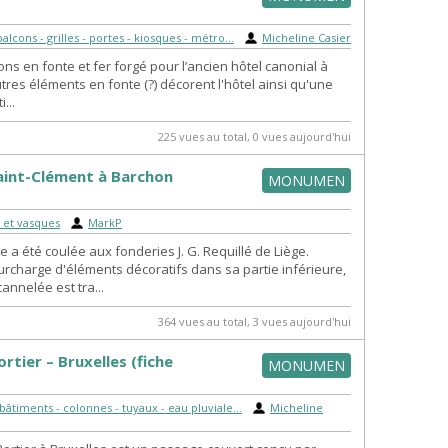
alcons - grilles - portes - kiosques - métro...
|
Micheline Casier
ns en fonte et fer forgé pour l’ancien hôtel canonial à
tres éléments en fonte (?) décorent l'hôtel ainsi qu'une
...
225 vues au total, 0 vues aujourd'hui
int-Clément à Barchon
MONUMEN
 et vasques
|
MarkP
 a été coulée aux fonderies J. G. Requillé de Liège.
urcharge d'éléments décoratifs dans sa partie inférieure,
annelée est tra...
364 vues au total, 3 vues aujourd'hui
ortier – Bruxelles (fiche
MONUMEN
)
bâtiments - colonnes - tuyaux - eau pluviale...
|
Micheline