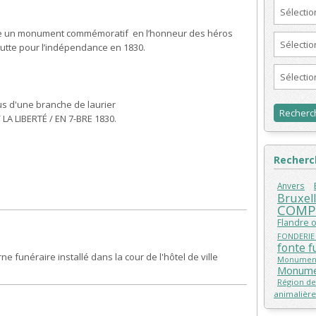
Sélecti
resse un monument commémoratif en l’honneur des héros
Sélectio
a lutte pour l’indépendance en 1830.
Sélecti
us d'une branche de laurier
LA LIBERTÉ / EN 7-BRE 1830.
Recherch
Anvers
Bruxel
COMP
Flandre 
FONDERIE
fonte f
funéraire installé dans la cour de l'hôtel de ville
Monument
Monume
Région de
animalière