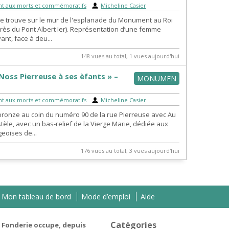
 aux morts et commémoratifs
|
Micheline Casier
se trouve sur le mur de l'esplanade du Monument au Roi
(près du Pont Albert Ier). Représentation d’une femme
ant, face à deu...
148 vues au total, 1 vues aujourd'hui
Noss Pierreuse à ses èfants » –
MONUMEN
 aux morts et commémoratifs
|
Micheline Casier
bronze au coin du numéro 90 de la rue Pierreuse avec Au
 stèle, avec un bas-relief de la Vierge Marie, dédiée aux
geoises de...
176 vues au total, 3 vues aujourd'hui
Mon tableau de bord
Mode d’emploi
Aide
Catégories
 Fonderie occupe, depuis