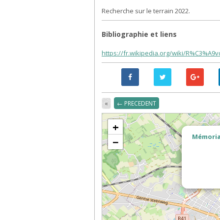
Recherche sur le terrain 2022.
Bibliographie et liens
https://fr.wikipedia.org/wiki/R%C3%A9v
«
← PRECEDENT
+
Mémorial
−