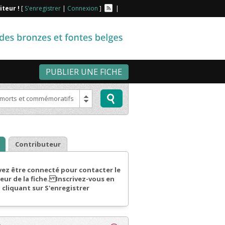
iteur !
[
S'enregistrer
|
Connexion
]
|
PUBLIER UNE FICHE
rts et commémoratifs (352)
Contributeur
ez être connecté pour contacter le
eur de la fiche. Inscrivez-vous en
cliquant sur S'enregistrer