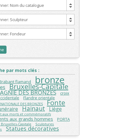
onner: Nom du catalogue
nner: Sculpteur
onner: Fondeur
e par mots clés :
bronze
Brabant flamand
Bruxelles-Capitale
les
AGNIE DES BRONZES
croix
Flandre orientale
occidentale
Fonte
 NATIONALE DES BRONZES
Hainaut
unéraire
Liège
 aux morts et commémoratifs
nts aux grands hommes
PORTA
 Bruxelles-Capitale
Sculptures
Statues décoratives
s