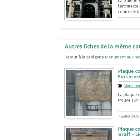
La Galerie 
l’architecte
centre de la 
Autres fiches de la même cat
Retour à la catégorie
Monument aux mor
Plaque c
Forteres
Monument
La plaque e
trouve sur 
7 juillet 2026
Plaque c
Graff – L