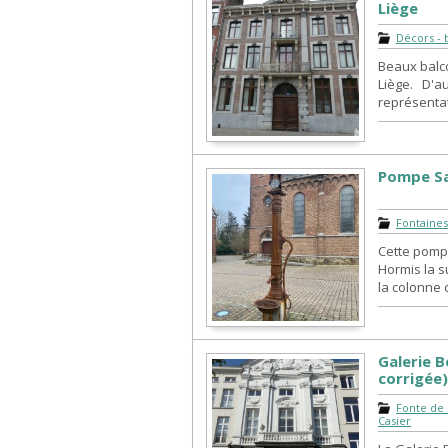
Liège
Décors - b
Beaux balco
Liège. D'au
représentati
Pompe Sa
Fontaines
Cette pompe
Hormis la s
la colonne c
Galerie B
corrigée
Fonte de 
Casier