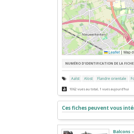
Leaflet
Map d
|
NUMÉRO D'IDENTIFICATION DE LA FICHE 
Aalst
Alost
Flandre orientale
F
1062 vues au total, 1 vues aujourd'hui
Ces fiches peuvent vous intér
Balcons –