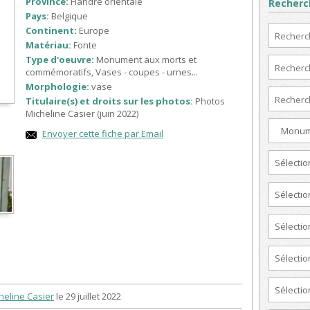
Province:
Flandre orientale
Recherc
Pays:
Belgique
Continent:
Europe
Matériau:
Fonte
Type d'oeuvre:
Monument aux morts et
commémoratifs, Vases - coupes - urnes...
Morphologie:
vase
Titulaire(s) et droits sur les photos:
Photos
Micheline Casier (juin 2022)
Monumen
Envoyer cette fiche par Email
Sélectio
Sélectio
Sélectio
Sélectio
Sélectio
heline Casier
le 29 juillet 2022