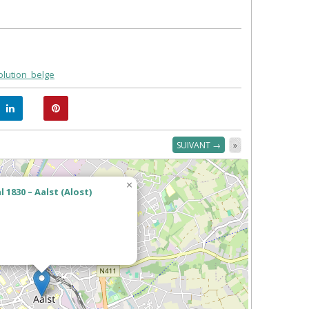
olution_belge
SUIVANT →
»
×
 1830 – Aalst (Alost)