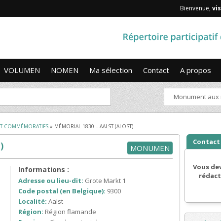
Bienvenue,
vis
VOLUMEN
NOMEN
Ma sélection
Contact
A propos
Monument aux mo
T COMMÉMORATIFS
» MÉMORIAL 1830 – AALST (ALOST)
Contact
)
MONUMEN
Vous dev
Informations :
rédact
Adresse ou lieu-dit:
Grote Markt 1
Code postal (en Belgique):
9300
Localité:
Aalst
Région:
Région flamande