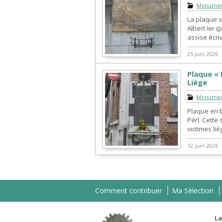
Monument
La plaque 
Albert Ier 
assise écriv
25 juin 2026
Plaque « 
Liège
Monument
Plaque en 
Pérî. Cette
victimes lié
12 juin 2026
Comment contribuer
Ma Sélection
La