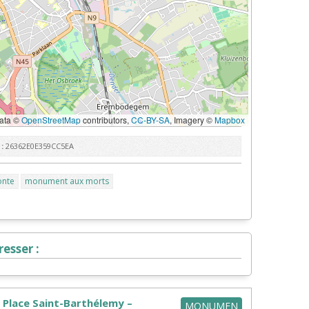
ata ©
OpenStreetMap
contributors,
CC-BY-SA
, Imagery ©
Mapbox
:
26362E0E359CC5EA
onte
monument aux morts
esser :
 Place Saint-Barthélemy –
MONUMEN