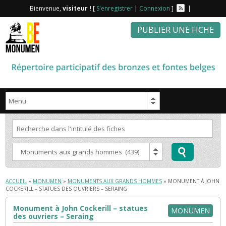
Bienvenue,
visiteur !
[
S'enregistrer
|
Connexion
]
|
PUBLIER UNE FICHE
ACCUEIL
»
MONUMEN
»
MONUMENTS AUX GRANDS HOMMES
» MONUMENT À JOHN
COCKERILL – STATUES DES OUVRIERS – SERAING
Monument à John Cockerill – statues
MONUMEN
des ouvriers – Seraing