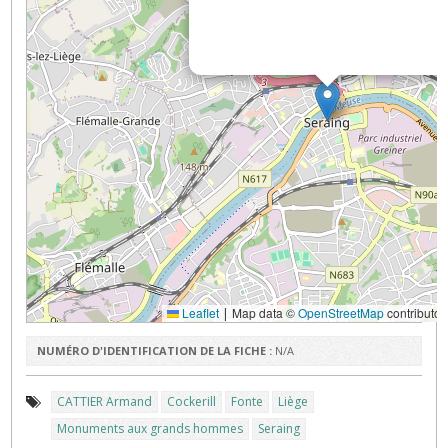
Leaflet
Map data ©
OpenStreetMap
contributor
|
NUMÉRO D'IDENTIFICATION DE LA FICHE :
N/A
CATTIER Armand
Cockerill
Fonte
Liège
Monuments aux grands hommes
Seraing