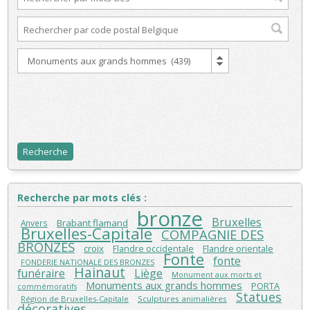
Recherche par mots clés :
bronze
Bruxelles
Brabant flamand
Anvers
Bruxelles-Capitale
COMPAGNIE DES
BRONZES
croix
Flandre orientale
Flandre occidentale
Fonte
fonte
FONDERIE NATIONALE DES BRONZES
Hainaut
funéraire
Liège
Monument aux morts et
Monuments aux grands hommes
PORTA
commémoratifs
Statues
Région de Bruxelles-Capitale
Sculptures animalières
décoratives