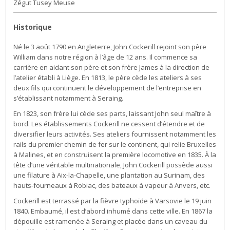
Zégut Tusey Meuse
Historique
Né le 3 août 1790 en Angleterre, John Cockerill rejoint son père
William dans notre région à l’âge de 12 ans. Il commence sa
carrière en aidant son père et son frère James à la direction de
l’atelier établi à Liège. En 1813, le père cède les ateliers à ses
deux fils qui continuent le développement de l’entreprise en
s’établissant notamment à Seraing.
En 1823, son frère lui cède ses parts, laissant John seul maître à
bord. Les établissements Cockerill ne cessent d’étendre et de
diversifier leurs activités. Ses ateliers fournissent notamment les
rails du premier chemin de fer sur le continent, qui relie Bruxelles
à Malines, et en construisent la première locomotive en 1835. À la
tête d’une véritable multinationale, John Cockerill possède aussi
une filature à Aix-la-Chapelle, une plantation au Surinam, des
hauts-fourneaux à Robiac, des bateaux à vapeur à Anvers, etc.
Cockerill est terrassé par la fièvre typhoïde à Varsovie le 19 juin
1840. Embaumé, il est d’abord inhumé dans cette ville. En 1867 la
dépouille est ramenée à Seraing et placée dans un caveau du