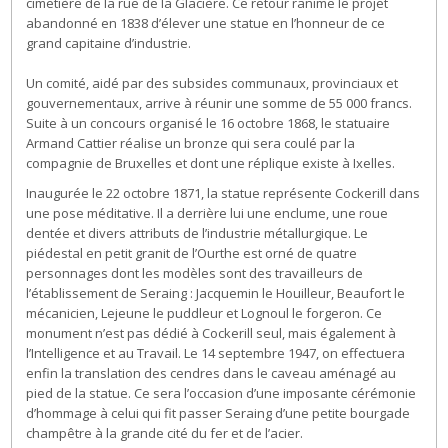
cimetière de la rue de la Glacière. Ce retour ranime le projet
abandonné en 1838 d’élever une statue en l’honneur de ce
grand capitaine d’industrie.
Un comité, aidé par des subsides communaux, provinciaux et
gouvernementaux, arrive à réunir une somme de 55 000 francs.
Suite à un concours organisé le 16 octobre 1868, le statuaire
Armand Cattier réalise un bronze qui sera coulé par la
compagnie de Bruxelles et dont une réplique existe à Ixelles.
Inaugurée le 22 octobre 1871, la statue représente Cockerill dans
une pose méditative. Il a derrière lui une enclume, une roue
dentée et divers attributs de l’industrie métallurgique. Le
piédestal en petit granit de l’Ourthe est orné de quatre
personnages dont les modèles sont des travailleurs de
l’établissement de Seraing : Jacquemin le Houilleur, Beaufort le
mécanicien, Lejeune le puddleur et Lognoul le forgeron. Ce
monument n’est pas dédié à Cockerill seul, mais également à
l’Intelligence et au Travail. Le 14 septembre 1947, on effectuera
enfin la translation des cendres dans le caveau aménagé au
pied de la statue. Ce sera l’occasion d’une imposante cérémonie
d’hommage à celui qui fit passer Seraing d’une petite bourgade
champêtre à la grande cité du fer et de l’acier.