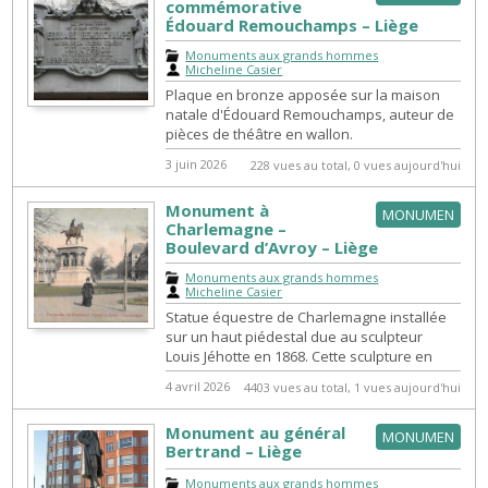
commémorative
Édouard Remouchamps – Liège
Monuments aux grands hommes
|
Micheline Casier
Plaque en bronze apposée sur la maison
natale d'Édouard Remouchamps, auteur de
pièces de théâtre en wallon.
3 juin 2026
228 vues au total, 0 vues aujourd'hui
Monument à
MONUMEN
Charlemagne –
Boulevard d’Avroy – Liège
Monuments aux grands hommes
|
Micheline Casier
Statue équestre de Charlemagne installée
sur un haut piédestal due au sculpteur
Louis Jéhotte en 1868. Cette sculpture en
bronze, prévue initialement pour la...
4 avril 2026
4403 vues au total, 1 vues aujourd'hui
Monument au général
MONUMEN
Bertrand – Liège
Monuments aux grands hommes
|