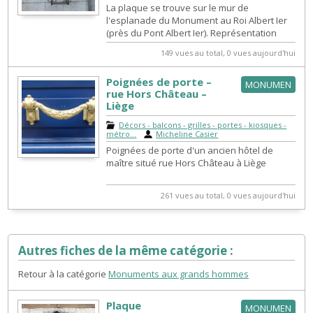
La plaque se trouve sur le mur de
l'esplanade du Monument au Roi Albert Ier
(près du Pont Albert Ier). Représentation
d’une femme assise écrivant, face à deu...
149 vues au total, 0 vues aujourd'hui
Poignées de porte –
MONUMEN
rue Hors Château –
Liège
Décors - balcons - grilles - portes - kiosques -
métro...
|
Micheline Casier
Poignées de porte d'un ancien hôtel de
maître situé rue Hors Château à Liège
261 vues au total, 0 vues aujourd'hui
Autres fiches de la même catégorie :
Retour à la catégorie
Monuments aux grands hommes
Plaque
MONUMEN